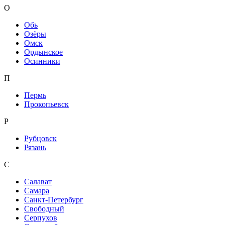
О
Обь
Озёры
Омск
Ордынское
Осинники
П
Пермь
Прокопьевск
Р
Рубцовск
Рязань
С
Салават
Самара
Санкт-Петербург
Свободный
Серпухов