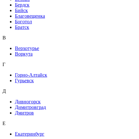
Бердск
Бийск
Благовещенка
Боготол
Братск
В
Верхотурье
Воркута
Г
Горно-Алтайск
Гурьевск
Д
Дивногорск
Димитровград
Дмитров
Е
Екатеринбург