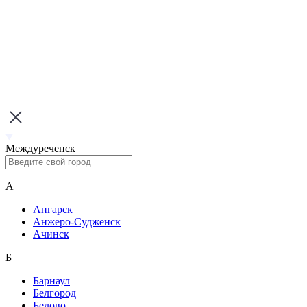
Междуреченск
А
Ангарск
Анжеро-Судженск
Ачинск
Б
Барнаул
Белгород
Белово