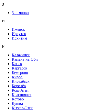
З
Завьялово
И
Ижевск
Иркутск
Искитим
К
Калачинск
Камень-на-Оби
Канск
Каргасок
Кемерово
Киров
Киселёвск
Королёв
Кош-Агач
Красноярск
Кстово
Кушва
Кызыл-Озек