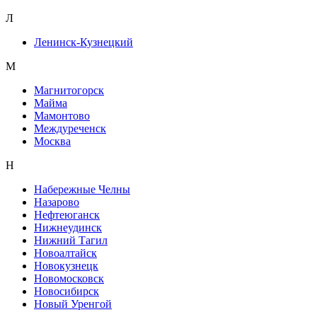
Л
Ленинск-Кузнецкий
М
Магнитогорск
Майма
Мамонтово
Междуреченск
Москва
Н
Набережные Челны
Назарово
Нефтеюганск
Нижнеудинск
Нижний Тагил
Новоалтайск
Новокузнецк
Новомосковск
Новосибирск
Новый Уренгой